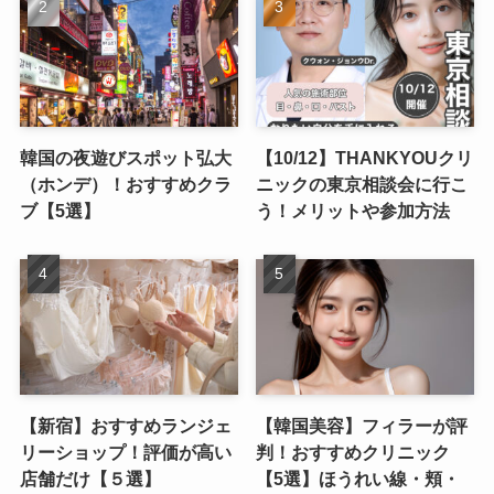
韓国の夜遊びスポット弘大
【10/12】THANKYOUクリ
（ホンデ）！おすすめクラ
ニックの東京相談会に行こ
ブ【5選】
う！メリットや参加方法
【新宿】おすすめランジェ
【韓国美容】フィラーが評
リーショップ！評価が高い
判！おすすめクリニック
店舗だけ【５選】
【5選】ほうれい線・頬・