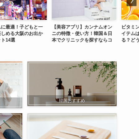
適！子どもと一
【美容アプリ】カンナムオン
ビタミンC配合
る大阪のお出か
ニの特徴・使い方！韓国＆日
イテムはどん
選
本でクリニックを探すならコ
る？どう選ぶ
レ
韓国おすすめ