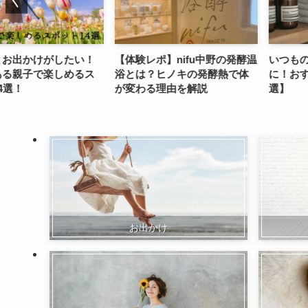
かけがしたい！
【体験レポ】nifu中野の発酵温
いつものタオ
子で楽しめるス
浴とは？ヒノキの発酵熱で体
に！おすすめ
が変わる理由を解説
選】
お出かけ