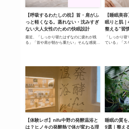
【呼吸するわたしの枕】首・肩がふ
【睡眠美容
っと軽くなる。蒸れない・沈みすぎ
眠りと肌｜
ない大人女性のための快眠設計
整える”習
最近、「しっかり寝たはずなのに疲れが残
「しっかり寝
る」「首や肩が朝から重たい」そんな感覚…
ている」「ス
【体験レポ】nifu中野の発酵温浴と
睡眠の質を
は？ヒノキの発酵熱で体が変わる理
9選｜整え