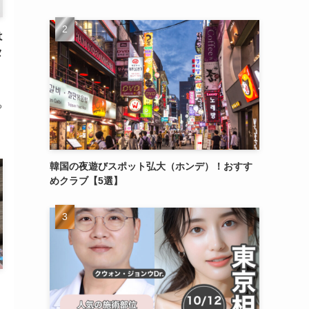
は
タ
っ
韓国の夜遊びスポット弘大（ホンデ）！おすす
めクラブ【5選】