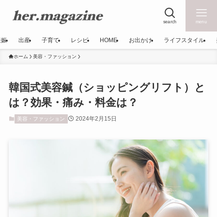
search
menu
妊娠
出産
子育て
レシピ
HOME
お出かけ
ライフスタイル
ホーム
美容・ファッション
韓国式美容鍼（ショッピングリフト）と
は？効果・痛み・料金は？
2024年2月15日
美容・ファッション