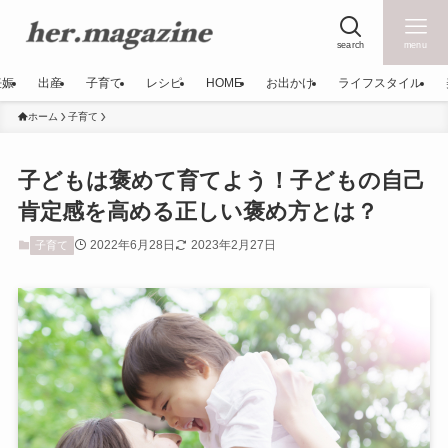
search
menu
妊娠
出産
子育て
レシピ
HOME
お出かけ
ライフスタイル
ホーム
子育て
子どもは褒めて育てよう！子どもの自己
肯定感を高める正しい褒め方とは？
2022年6月28日
2023年2月27日
子育て