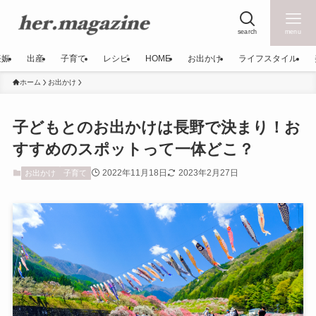
search
menu
妊娠
出産
子育て
レシピ
HOME
お出かけ
ライフスタイル
ホーム
お出かけ
子どもとのお出かけは長野で決まり！お
すすめのスポットって一体どこ？
2022年11月18日
2023年2月27日
お出かけ
子育て