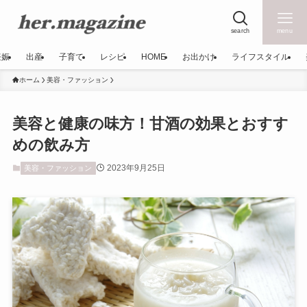
search
menu
妊娠
出産
子育て
レシピ
HOME
お出かけ
ライフスタイル
ホーム
美容・ファッション
美容と健康の味方！甘酒の効果とおすす
めの飲み方
2023年9月25日
美容・ファッション