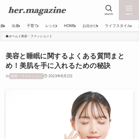
search
menu
妊娠
出産
子育て
レシピ
HOME
お出かけ
ライフスタイル
ホーム
美容・ファッション
美容と睡眠に関するよくある質問まと
め！美肌を手に入れるための秘訣
2023年8月2日
美容・ファッション